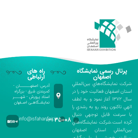
پرتال رسمی نمایشگاه
راه های
اصفهان
ارتباطی
شركت نمايشگاه‌هاي بين‌المللي
آدرس: اصفهـــــــان -
استان اصفهان فعاليت خود را در
کمربندی شرق - بزرگراه
استاد پرورش - شهــــر
سال ۱۳۷۲ آغاز نمود و به لطف
نمایشـگاهـی اصـفهان
الهي تاكنون روند رو به رشدي را
با سرعت قابل توجهي دنبال
info@isfahanfair.ir
۳۵۰۰۸
۰۳۱-
كرده است.شركت نمايشگاه‌هاي
بين‌المللي استان اصفهان
رسالت خويش را با برگزاري