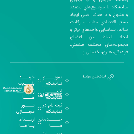
نمايشگاه با موضوع‌هاي متعدد
و متنوع و با هدف اصلي ايجاد
بستر اقتصادي مناسب، رقابت
سالم، شناسايي واحدهاي برتر و
ايجاد ارتباط بين اعضاي
مجموعه‌هاي مختلف صنعتي،
فرهنگي، هنري، خدماتي و …
تقویــــــــــم
خریـــــــد
گواهینامه‌های
نمایشگاه
بلـــــــــیت
اخذ شده
اخبــــــــــــار
رســـــانــــــه
نمایشگاه
هـــــــــا
ثبت نام در
تـــــــــور
نمایشگاه
مجـــــــازی
خـــــــــــدمات
ارتــــــباط
مــــــــــا
بــــا مــــا
دربـــــــــــاره