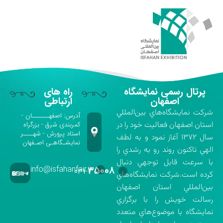
پرتال رسمی نمایشگاه
راه های
اصفهان
ارتباطی
شركت نمايشگاه‌هاي بين‌المللي
آدرس: اصفهـــــــان -
استان اصفهان فعاليت خود را در
کمربندی شرق - بزرگراه
استاد پرورش - شهــــر
سال ۱۳۷۲ آغاز نمود و به لطف
نمایشـگاهـی اصـفهان
الهي تاكنون روند رو به رشدي را
با سرعت قابل توجهي دنبال
info@isfahanfair.ir
۳۵۰۰۸
۰۳۱-
كرده است.شركت نمايشگاه‌هاي
بين‌المللي استان اصفهان
رسالت خويش را با برگزاري
نمايشگاه با موضوع‌هاي متعدد