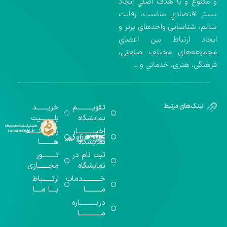
و متنوع و با هدف اصلي ايجاد
بستر اقتصادي مناسب، رقابت
سالم، شناسايي واحدهاي برتر و
ايجاد ارتباط بين اعضاي
مجموعه‌هاي مختلف صنعتي،
فرهنگي، هنري، خدماتي و …
تقویــــــــــم
خریـــــــد
گواهینامه‌های
نمایشگاه
بلـــــــــیت
اخذ شده
اخبــــــــــــار
رســـــانــــــه
نمایشگاه
هـــــــــا
ثبت نام در
تـــــــــور
نمایشگاه
مجـــــــازی
خـــــــــــدمات
ارتــــــباط
مــــــــــا
بــــا مــــا
دربـــــــــــاره
مــــــــــــــا