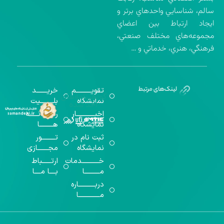
سالم، شناسايي واحدهاي برتر و
ايجاد ارتباط بين اعضاي
مجموعه‌هاي مختلف صنعتي،
فرهنگي، هنري، خدماتي و …
تقویــــــــــم
خریـــــــد
گواهینامه‌های
نمایشگاه
بلـــــــــیت
اخذ شده
اخبــــــــــــار
رســـــانــــــه
نمایشگاه
هـــــــــا
ثبت نام در
تـــــــــور
نمایشگاه
مجـــــــازی
خـــــــــــدمات
ارتــــــباط
مــــــــــا
بــــا مــــا
دربـــــــــــاره
مــــــــــــــا