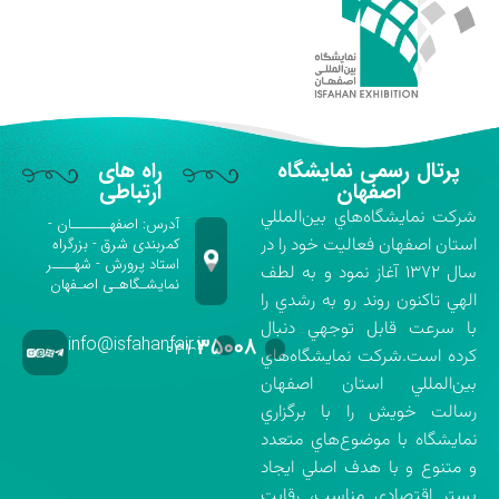
پرتال رسمی نمایشگاه
راه های
اصفهان
ارتباطی
شركت نمايشگاه‌هاي بين‌المللي
آدرس: اصفهـــــــان -
استان اصفهان فعاليت خود را در
کمربندی شرق - بزرگراه
استاد پرورش - شهــــر
سال ۱۳۷۲ آغاز نمود و به لطف
نمایشـگاهـی اصـفهان
الهي تاكنون روند رو به رشدي را
با سرعت قابل توجهي دنبال
info@isfahanfair.ir
۳۵۰۰۸
۰۳۱-
كرده است.شركت نمايشگاه‌هاي
بين‌المللي استان اصفهان
رسالت خويش را با برگزاري
نمايشگاه با موضوع‌هاي متعدد
و متنوع و با هدف اصلي ايجاد
بستر اقتصادي مناسب، رقابت