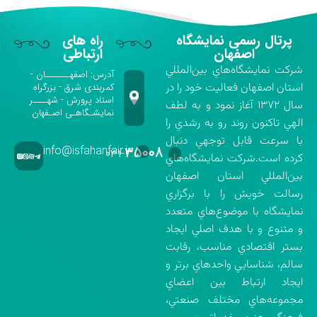
پرتال رسمی نمایشگاه
راه های
اصفهان
ارتباطی
شركت نمايشگاه‌هاي بين‌المللي
آدرس: اصفهـــــــان -
استان اصفهان فعاليت خود را در
کمربندی شرق - بزرگراه
استاد پرورش - شهــــر
سال ۱۳۷۲ آغاز نمود و به لطف
نمایشـگاهـی اصـفهان
الهي تاكنون روند رو به رشدي را
با سرعت قابل توجهي دنبال
info@isfahanfair.ir
۳۵۰۰۸
۰۳۱-
كرده است.شركت نمايشگاه‌هاي
بين‌المللي استان اصفهان
رسالت خويش را با برگزاري
نمايشگاه با موضوع‌هاي متعدد
و متنوع و با هدف اصلي ايجاد
بستر اقتصادي مناسب، رقابت
سالم، شناسايي واحدهاي برتر و
ايجاد ارتباط بين اعضاي
مجموعه‌هاي مختلف صنعتي،