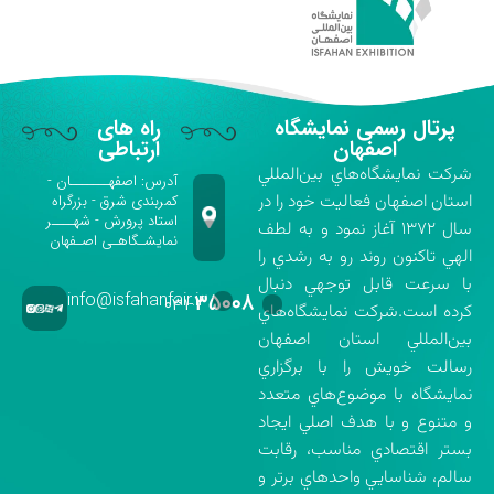
پرتال رسمی نمایشگاه
راه های
اصفهان
ارتباطی
شركت نمايشگاه‌هاي بين‌المللي
آدرس: اصفهـــــــان -
استان اصفهان فعاليت خود را در
کمربندی شرق - بزرگراه
استاد پرورش - شهــــر
سال ۱۳۷۲ آغاز نمود و به لطف
نمایشـگاهـی اصـفهان
الهي تاكنون روند رو به رشدي را
با سرعت قابل توجهي دنبال
info@isfahanfair.ir
۳۵۰۰۸
۰۳۱-
كرده است.شركت نمايشگاه‌هاي
بين‌المللي استان اصفهان
رسالت خويش را با برگزاري
نمايشگاه با موضوع‌هاي متعدد
و متنوع و با هدف اصلي ايجاد
بستر اقتصادي مناسب، رقابت
سالم، شناسايي واحدهاي برتر و