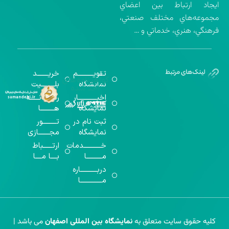
ايجاد ارتباط بين اعضاي
مجموعه‌هاي مختلف صنعتي،
فرهنگي، هنري، خدماتي و …
تقویــــــــــم
خریـــــــد
گواهینامه‌های
نمایشگاه
بلـــــــــیت
اخذ شده
اخبــــــــــــار
رســـــانــــــه
نمایشگاه
هـــــــــا
ثبت نام در
تـــــــــور
نمایشگاه
مجـــــــازی
خـــــــــــدمات
ارتــــــباط
مــــــــــا
بــــا مــــا
دربـــــــــــاره
مــــــــــــــا
کلیه حقوق سایت متعلق به
نمایشگاه بین المللی اصفهان
می باشد |