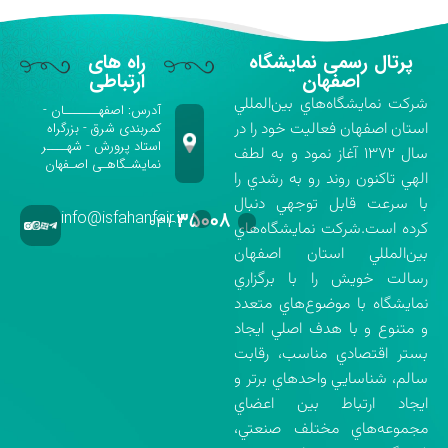
پرتال رسمی نمایشگاه
راه های
اصفهان
ارتباطی
شركت نمايشگاه‌هاي بين‌المللي
آدرس: اصفهـــــــان -
استان اصفهان فعاليت خود را در
کمربندی شرق - بزرگراه
استاد پرورش - شهــــر
سال ۱۳۷۲ آغاز نمود و به لطف
نمایشـگاهـی اصـفهان
الهي تاكنون روند رو به رشدي را
با سرعت قابل توجهي دنبال
info@isfahanfair.ir
۳۵۰۰۸
۰۳۱-
كرده است.شركت نمايشگاه‌هاي
بين‌المللي استان اصفهان
رسالت خويش را با برگزاري
نمايشگاه با موضوع‌هاي متعدد
و متنوع و با هدف اصلي ايجاد
بستر اقتصادي مناسب، رقابت
سالم، شناسايي واحدهاي برتر و
ايجاد ارتباط بين اعضاي
مجموعه‌هاي مختلف صنعتي،