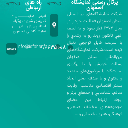
پرتال رسمی نمایشگاه
راه های
اصفهان
ارتباطی
شركت نمايشگاه‌هاي بين‌المللي
آدرس: اصفهـــــــان -
استان اصفهان فعاليت خود را در
کمربندی شرق - بزرگراه
استاد پرورش - شهــــر
سال ۱۳۷۲ آغاز نمود و به لطف
نمایشـگاهـی اصـفهان
الهي تاكنون روند رو به رشدي را
با سرعت قابل توجهي دنبال
info@isfahanfair.ir
۳۵۰۰۸
۰۳۱-
كرده است.شركت نمايشگاه‌هاي
بين‌المللي استان اصفهان
رسالت خويش را با برگزاري
نمايشگاه با موضوع‌هاي متعدد
و متنوع و با هدف اصلي ايجاد
بستر اقتصادي مناسب، رقابت
سالم، شناسايي واحدهاي برتر و
ايجاد ارتباط بين اعضاي
مجموعه‌هاي مختلف صنعتي،
فرهنگي، هنري، خدماتي و …