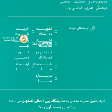
مجموعه‌هاي مختلف صنعتي،
فرهنگي، هنري، خدماتي و …
تقویــــــــــم
خریـــــــد
گواهینامه‌های
نمایشگاه
بلـــــــــیت
اخذ شده
اخبــــــــــــار
رســـــانــــــه
نمایشگاه
هـــــــــا
ثبت نام در
تـــــــــور
نمایشگاه
مجـــــــازی
خـــــــــــدمات
ارتــــــباط
مــــــــــا
بــــا مــــا
دربـــــــــــاره
مــــــــــــــا
کلیه حقوق سایت متعلق به
نمایشگاه بین المللی اصفهان
می باشد |
آوین نت
پشتیبانی توسط