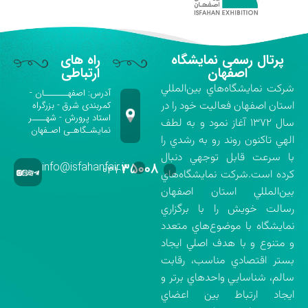
پرتال رسمی نمایشگاه
راه های
اصفهان
ارتباطی
شركت نمايشگاه‌هاي بين‌المللي
آدرس: اصفهـــــــان -
استان اصفهان فعاليت خود را در
کمربندی شرق - بزرگراه
استاد پرورش - شهــــر
سال ۱۳۷۲ آغاز نمود و به لطف
نمایشـگاهـی اصـفهان
الهي تاكنون روند رو به رشدي را
با سرعت قابل توجهي دنبال
info@isfahanfair.ir
۳۵۰۰۸
۰۳۱-
كرده است.شركت نمايشگاه‌هاي
بين‌المللي استان اصفهان
رسالت خويش را با برگزاري
نمايشگاه با موضوع‌هاي متعدد
و متنوع و با هدف اصلي ايجاد
بستر اقتصادي مناسب، رقابت
سالم، شناسايي واحدهاي برتر و
ايجاد ارتباط بين اعضاي