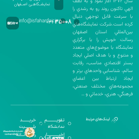
سال ۱۳۷۲ آغاز نمود و به لطف
نمایشـگاهـی اصـفهان
الهي تاكنون روند رو به رشدي را
با سرعت قابل توجهي دنبال
info@isfahanfair.ir
۳۵۰۰۸
۰۳۱-
كرده است.شركت نمايشگاه‌هاي
بين‌المللي استان اصفهان
رسالت خويش را با برگزاري
نمايشگاه با موضوع‌هاي متعدد
و متنوع و با هدف اصلي ايجاد
بستر اقتصادي مناسب، رقابت
سالم، شناسايي واحدهاي برتر و
ايجاد ارتباط بين اعضاي
مجموعه‌هاي مختلف صنعتي،
فرهنگي، هنري، خدماتي و …
تقویــــــــــم
خریـــــــد
گواهینامه‌های
نمایشگاه
بلـــــــــیت
اخذ شده
اخبــــــــــــار
رســـــانــــــه