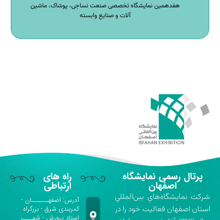
هفدهمین نمایشگاه تخصصی صنعت نساجی، پوشاک، ماشین
آلات و صنایع وابسته
پرتال رسمی نمایشگاه
راه های
اصفهان
ارتباطی
شركت نمايشگاه‌هاي بين‌المللي
آدرس: اصفهـــــــان -
استان اصفهان فعاليت خود را در
کمربندی شرق - بزرگراه
استاد پرورش - شهــــر