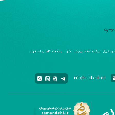
دی شرق - بزرگراه استاد پرورش - شهــــر نمایشـگاهـی اصـفهان
info@isfahanfair.ir
ه