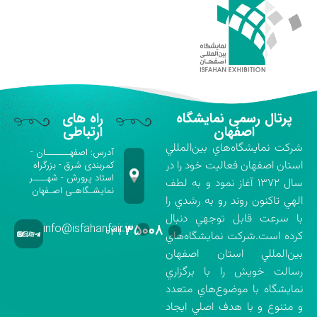
پرتال رسمی نمایشگاه
راه های
اصفهان
ارتباطی
شركت نمايشگاه‌هاي بين‌المللي
آدرس: اصفهـــــــان -
استان اصفهان فعاليت خود را در
کمربندی شرق - بزرگراه
استاد پرورش - شهــــر
سال ۱۳۷۲ آغاز نمود و به لطف
نمایشـگاهـی اصـفهان
الهي تاكنون روند رو به رشدي را
با سرعت قابل توجهي دنبال
info@isfahanfair.ir
۳۵۰۰۸
۰۳۱-
كرده است.شركت نمايشگاه‌هاي
بين‌المللي استان اصفهان
رسالت خويش را با برگزاري
نمايشگاه با موضوع‌هاي متعدد
و متنوع و با هدف اصلي ايجاد