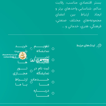
بستر اقتصادي مناسب، رقابت
سالم، شناسايي واحدهاي برتر و
ايجاد ارتباط بين اعضاي
مجموعه‌هاي مختلف صنعتي،
فرهنگي، هنري، خدماتي و …
تقویــــــــــم
خریـــــــد
گواهینامه‌های
نمایشگاه
بلـــــــــیت
اخذ شده
اخبــــــــــــار
رســـــانــــــه
نمایشگاه
هـــــــــا
ثبت نام در
تـــــــــور
نمایشگاه
مجـــــــازی
خـــــــــــدمات
ارتــــــباط
مــــــــــا
بــــا مــــا
دربـــــــــــاره
مــــــــــــــا