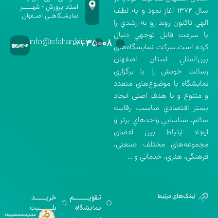
استاد پرورش - شهــــر
سال ۱۳۷۲ آغاز نمود و به لطف
نمایشـگاهـی اصـفهان
الهي تاكنون روند رو به رشدي را
با سرعت قابل توجهي دنبال
info@isfahanfair.ir
۳۵۰۰۸
۰۳۱-
كرده است.شركت نمايشگاه‌هاي
بين‌المللي استان اصفهان
رسالت خويش را با برگزاري
نمايشگاه با موضوع‌هاي متعدد
و متنوع و با هدف اصلي ايجاد
بستر اقتصادي مناسب، رقابت
سالم، شناسايي واحدهاي برتر و
ايجاد ارتباط بين اعضاي
مجموعه‌هاي مختلف صنعتي،
فرهنگي، هنري، خدماتي و …
تقویــــــــــم
خریـــــــد
گواهینامه‌های
نمایشگاه
بلـــــــــیت
اخذ شده