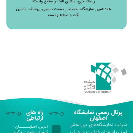
ریخته گری، ماشین آلات و صنایع وابسته
هفدهمین نمایشگاه تخصصی صنعت نساجی، پوشاک، ماشین
آلات و صنایع وابسته
پرتال رسمی نمایشگاه
راه های
اصفهان
ارتباطی
شركت نمايشگاه‌هاي بين‌المللي
آدرس: اصفهـــــــان -
استان اصفهان فعاليت خود را در
کمربندی شرق - بزرگراه