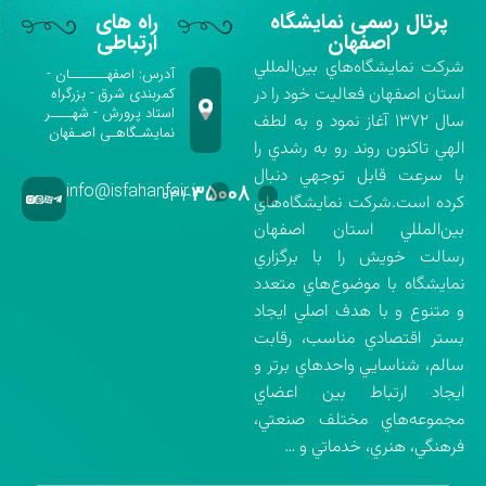
پرتال رسمی نمایشگاه
راه های
اصفهان
ارتباطی
شركت نمايشگاه‌هاي بين‌المللي
آدرس: اصفهـــــــان -
استان اصفهان فعاليت خود را در
کمربندی شرق - بزرگراه
استاد پرورش - شهــــر
سال ۱۳۷۲ آغاز نمود و به لطف
نمایشـگاهـی اصـفهان
الهي تاكنون روند رو به رشدي را
با سرعت قابل توجهي دنبال
info@isfahanfair.ir
۳۵۰۰۸
۰۳۱-
كرده است.شركت نمايشگاه‌هاي
بين‌المللي استان اصفهان
رسالت خويش را با برگزاري
نمايشگاه با موضوع‌هاي متعدد
و متنوع و با هدف اصلي ايجاد
بستر اقتصادي مناسب، رقابت
سالم، شناسايي واحدهاي برتر و
ايجاد ارتباط بين اعضاي
مجموعه‌هاي مختلف صنعتي،
فرهنگي، هنري، خدماتي و …