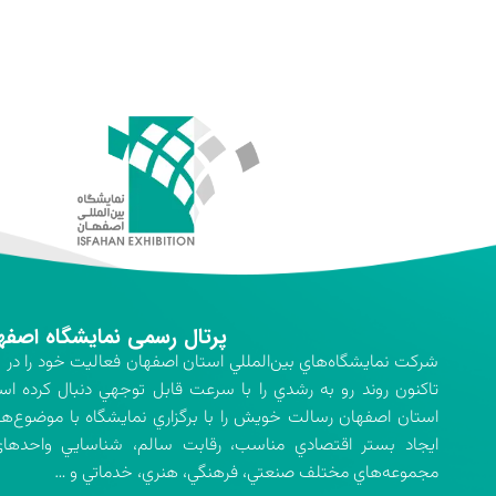
پرتال رسمی نمایشگاه اصفه
تاكنون روند رو به رشدي را با سرعت قابل توجهي دنبال كرده اس
استان اصفهان رسالت خويش را با برگزاري نمايشگاه با موضوع‌ه
ايجاد بستر اقتصادي مناسب، رقابت سالم، شناسايي واحدهاي 
مجموعه‌هاي مختلف صنعتي، فرهنگي، هنري، خدماتي و …