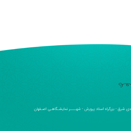
دی شرق - بزرگراه استاد پرورش - شهــــر نمایشـگاهـی اصـفهان