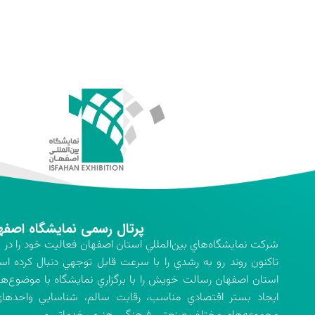
پرتال رسمی نمایشگاه اصفه
تاكنون روند رو به رشدي را با سرعت قابل توجهي دنبال كرده اس
استان اصفهان رسالت خويش را با برگزاري نمايشگاه با موضوع‌ه
ايجاد بستر اقتصادي مناسب، رقابت سالم، شناسايي واحدهاي 