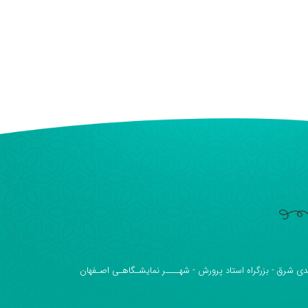
دی شرق - بزرگراه استاد پرورش - شهــــر نمایشـگاهـی اصـفهان