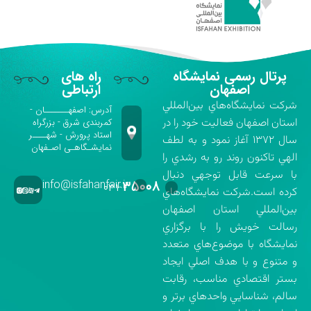
پرتال رسمی نمایشگاه
راه های
اصفهان
ارتباطی
شركت نمايشگاه‌هاي بين‌المللي
آدرس: اصفهـــــــان -
استان اصفهان فعاليت خود را در
کمربندی شرق - بزرگراه
استاد پرورش - شهــــر
سال ۱۳۷۲ آغاز نمود و به لطف
نمایشـگاهـی اصـفهان
الهي تاكنون روند رو به رشدي را
با سرعت قابل توجهي دنبال
info@isfahanfair.ir
۳۵۰۰۸
۰۳۱-
كرده است.شركت نمايشگاه‌هاي
بين‌المللي استان اصفهان
رسالت خويش را با برگزاري
نمايشگاه با موضوع‌هاي متعدد
و متنوع و با هدف اصلي ايجاد
بستر اقتصادي مناسب، رقابت
سالم، شناسايي واحدهاي برتر و