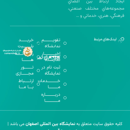
ايجاد ارتباط بين اعضاي
مجموعه‌هاي مختلف صنعتي،
فرهنگي، هنري، خدماتي و …
تقویــــــــــم
خریـــــــد
گواهینامه‌های
نمایشگاه
بلـــــــــیت
اخذ شده
اخبــــــــــــار
رســـــانــــــه
نمایشگاه
هـــــــــا
ثبت نام در
تـــــــــور
نمایشگاه
مجـــــــازی
خـــــــــــدمات
ارتــــــباط
مــــــــــا
بــــا مــــا
دربـــــــــــاره
مــــــــــــــا
کلیه حقوق سایت متعلق به
نمایشگاه بین المللی اصفهان
می باشد |