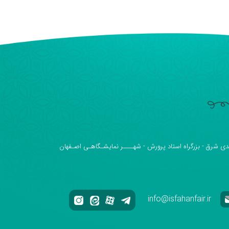
دی شرق - بزرگراه استاد پرورش - شهــــر نمایشـگاهـی اصـفهان
info@isfahanfair.ir