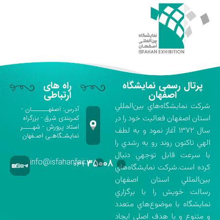
پرتال رسمی نمایشگاه
راه های
اصفهان
ارتباطی
شركت نمايشگاه‌هاي بين‌المللي
آدرس: اصفهـــــــان -
استان اصفهان فعاليت خود را در
کمربندی شرق - بزرگراه
استاد پرورش - شهــــر
سال ۱۳۷۲ آغاز نمود و به لطف
نمایشـگاهـی اصـفهان
الهي تاكنون روند رو به رشدي را
با سرعت قابل توجهي دنبال
info@isfahanfair.ir
۳۵۰۰۸
۰۳۱-
كرده است.شركت نمايشگاه‌هاي
بين‌المللي استان اصفهان
رسالت خويش را با برگزاري
نمايشگاه با موضوع‌هاي متعدد
و متنوع و با هدف اصلي ايجاد