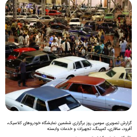
گزارش تصویری سومین روز برگزاری ششمین نمایشگاه خودروهای کلاسیک،
آفرود، سافاری، کمپینگ، تجهیزات و خدمات وابسته