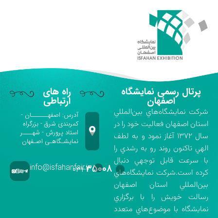
پرتال رسمی نمایشگاه
راه های
اصفهان
ارتباطی
شركت نمايشگاه‌هاي بين‌المللي
آدرس: اصفهـــــــان -
استان اصفهان فعاليت خود را در
کمربندی شرق - بزرگراه
استاد پرورش - شهــــر
سال ۱۳۷۲ آغاز نمود و به لطف
نمایشـگاهـی اصـفهان
الهي تاكنون روند رو به رشدي را
با سرعت قابل توجهي دنبال
info@isfahanfair.ir
۳۵۰۰۸
۰۳۱-
كرده است.شركت نمايشگاه‌هاي
بين‌المللي استان اصفهان
رسالت خويش را با برگزاري
نمايشگاه با موضوع‌هاي متعدد