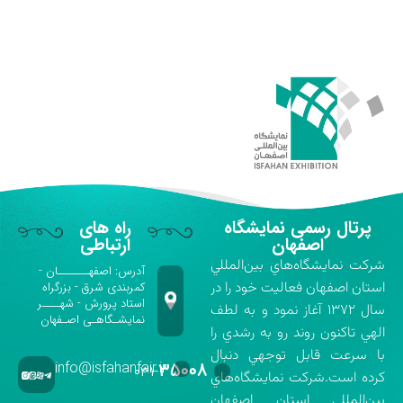
پرتال رسمی نمایشگاه
راه های
اصفهان
ارتباطی
شركت نمايشگاه‌هاي بين‌المللي
آدرس: اصفهـــــــان -
استان اصفهان فعاليت خود را در
کمربندی شرق - بزرگراه
استاد پرورش - شهــــر
سال ۱۳۷۲ آغاز نمود و به لطف
نمایشـگاهـی اصـفهان
الهي تاكنون روند رو به رشدي را
با سرعت قابل توجهي دنبال
info@isfahanfair.ir
۳۵۰۰۸
۰۳۱-
كرده است.شركت نمايشگاه‌هاي
بين‌المللي استان اصفهان