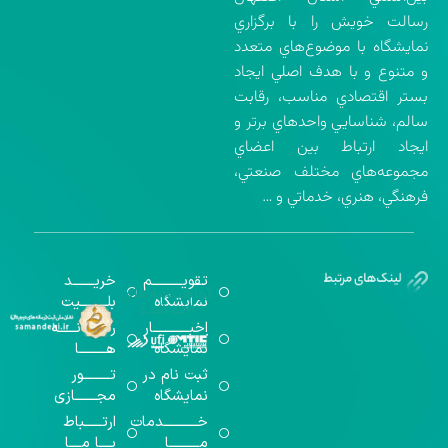
رسالت خويش را با برگزاري
نمايشگاه با موضوع‌هاي متعدد
و متنوع و با هدف اصلي ايجاد
بستر اقتصادي مناسب، رقابت
سالم، شناسايي واحدهاي برتر و
ايجاد ارتباط بين اعضاي
مجموعه‌هاي مختلف صنعتي،
فرهنگي، هنري، خدماتي و …
تقویــــــــــم
خریـــــــد
گواهینامه‌های
نمایشگاه
بلـــــــــیت
اخذ شده
اخبــــــــــــار
رســـــانــــــه
نمایشگاه
هـــــــــا
ثبت نام در
تـــــــــور
نمایشگاه
مجـــــــازی
خـــــــــــدمات
ارتــــــباط
مــــــــــا
بــــا مــــا