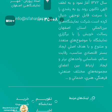
استاد پرورش - شهــــر
سال ۱۳۷۲ آغاز نمود و به لطف
نمایشـگاهـی اصـفهان
الهي تاكنون روند رو به رشدي را
با سرعت قابل توجهي دنبال
info@isfahanfair.ir
۳۵۰۰۸
۰۳۱-
كرده است.شركت نمايشگاه‌هاي
بين‌المللي استان اصفهان
رسالت خويش را با برگزاري
نمايشگاه با موضوع‌هاي متعدد
و متنوع و با هدف اصلي ايجاد
بستر اقتصادي مناسب، رقابت
سالم، شناسايي واحدهاي برتر و
ايجاد ارتباط بين اعضاي
مجموعه‌هاي مختلف صنعتي،
فرهنگي، هنري، خدماتي و …
تقویــــــــــم
خریـــــــد
گواهینامه‌های
نمایشگاه
بلـــــــــیت
اخذ شده
اخبــــــــــــار
رســـــانــــــه