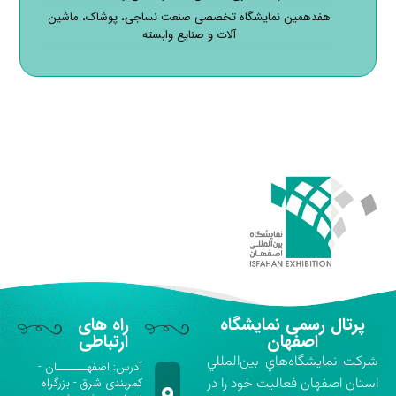
هفدهمین نمایشگاه تخصصی صنعت نساجی، پوشاک، ماشین
آلات و صنایع وابسته
پرتال رسمی نمایشگاه
راه های
اصفهان
ارتباطی
شركت نمايشگاه‌هاي بين‌المللي
آدرس: اصفهـــــــان -
استان اصفهان فعاليت خود را در
کمربندی شرق - بزرگراه