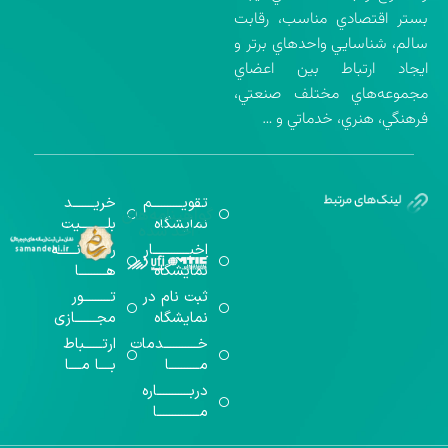
بستر اقتصادي مناسب، رقابت
سالم، شناسايي واحدهاي برتر و
ايجاد ارتباط بين اعضاي
مجموعه‌هاي مختلف صنعتي،
فرهنگي، هنري، خدماتي و …
تقویــــــــــم
خریـــــــد
گواهینامه‌های
نمایشگاه
بلـــــــــیت
اخذ شده
اخبــــــــــــار
رســـــانــــــه
نمایشگاه
هـــــــــا
ثبت نام در
تـــــــــور
نمایشگاه
مجـــــــازی
خـــــــــــدمات
ارتــــــباط
مــــــــــا
بــــا مــــا
دربـــــــــــاره
مــــــــــــــا