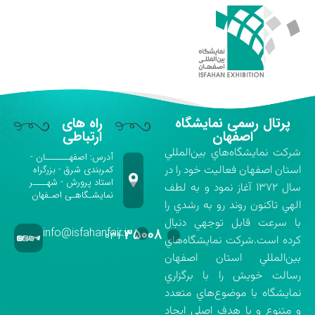
پرتال رسمی نمایشگاه
راه های
اصفهان
ارتباطی
شركت نمايشگاه‌هاي بين‌المللي
آدرس: اصفهـــــــان -
استان اصفهان فعاليت خود را در
کمربندی شرق - بزرگراه
استاد پرورش - شهــــر
سال ۱۳۷۲ آغاز نمود و به لطف
نمایشـگاهـی اصـفهان
الهي تاكنون روند رو به رشدي را
با سرعت قابل توجهي دنبال
info@isfahanfair.ir
۳۵۰۰۸
۰۳۱-
كرده است.شركت نمايشگاه‌هاي
بين‌المللي استان اصفهان
رسالت خويش را با برگزاري
نمايشگاه با موضوع‌هاي متعدد
و متنوع و با هدف اصلي ايجاد