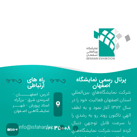
پرتال رسمی نمایشگاه
راه های
اصفهان
ارتباطی
شركت نمايشگاه‌هاي بين‌المللي
آدرس: اصفهـــــــان -
استان اصفهان فعاليت خود را در
کمربندی شرق - بزرگراه
استاد پرورش - شهــــر
سال ۱۳۷۲ آغاز نمود و به لطف
نمایشـگاهـی اصـفهان
الهي تاكنون روند رو به رشدي را
با سرعت قابل توجهي دنبال
info@isfahanfair.ir
۳۵۰۰۸
۰۳۱-
كرده است.شركت نمايشگاه‌هاي