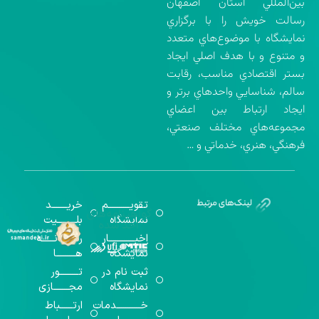
بين‌المللي استان اصفهان
رسالت خويش را با برگزاري
نمايشگاه با موضوع‌هاي متعدد
و متنوع و با هدف اصلي ايجاد
بستر اقتصادي مناسب، رقابت
سالم، شناسايي واحدهاي برتر و
ايجاد ارتباط بين اعضاي
مجموعه‌هاي مختلف صنعتي،
فرهنگي، هنري، خدماتي و …
تقویــــــــــم
خریـــــــد
گواهینامه‌های
نمایشگاه
بلـــــــــیت
اخذ شده
اخبــــــــــــار
رســـــانــــــه
نمایشگاه
هـــــــــا
ثبت نام در
تـــــــــور
نمایشگاه
مجـــــــازی
خـــــــــــدمات
ارتــــــباط