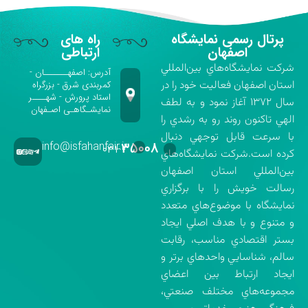
پرتال رسمی نمایشگاه
راه های
اصفهان
ارتباطی
شركت نمايشگاه‌هاي بين‌المللي
آدرس: اصفهـــــــان -
استان اصفهان فعاليت خود را در
کمربندی شرق - بزرگراه
استاد پرورش - شهــــر
سال ۱۳۷۲ آغاز نمود و به لطف
نمایشـگاهـی اصـفهان
الهي تاكنون روند رو به رشدي را
با سرعت قابل توجهي دنبال
info@isfahanfair.ir
۳۵۰۰۸
۰۳۱-
كرده است.شركت نمايشگاه‌هاي
بين‌المللي استان اصفهان
رسالت خويش را با برگزاري
نمايشگاه با موضوع‌هاي متعدد
و متنوع و با هدف اصلي ايجاد
بستر اقتصادي مناسب، رقابت
سالم، شناسايي واحدهاي برتر و
ايجاد ارتباط بين اعضاي
مجموعه‌هاي مختلف صنعتي،