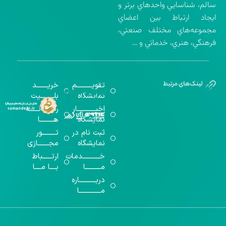
سالم، شناسايي واحدهاي برتر و
ايجاد ارتباط بين اعضاي
مجموعه‌هاي مختلف صنعتي،
فرهنگي، هنري، خدماتي و …
تقویــــــــــم
خریـــــــد
گواهینامه‌های
نمایشگاه
بلـــــــــیت
اخذ شده
اخبــــــــــــار
رســـــانــــــه
نمایشگاه
هـــــــــا
ثبت نام در
تـــــــــور
نمایشگاه
مجـــــــازی
خـــــــــــدمات
ارتــــــباط
مــــــــــا
بــــا مــــا
دربـــــــــــاره
مــــــــــــــا