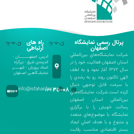
پرتال رسمی نمایشگاه
راه های
اصفهان
ارتباطی
شركت نمايشگاه‌هاي بين‌المللي
آدرس: اصفهـــــــان -
استان اصفهان فعاليت خود را در
کمربندی شرق - بزرگراه
استاد پرورش - شهــــر
سال ۱۳۷۲ آغاز نمود و به لطف
نمایشـگاهـی اصـفهان
الهي تاكنون روند رو به رشدي را
با سرعت قابل توجهي دنبال
info@isfahanfair.ir
۳۵۰۰۸
۰۳۱-
كرده است.شركت نمايشگاه‌هاي
بين‌المللي استان اصفهان
رسالت خويش را با برگزاري
نمايشگاه با موضوع‌هاي متعدد
و متنوع و با هدف اصلي ايجاد
بستر اقتصادي مناسب، رقابت