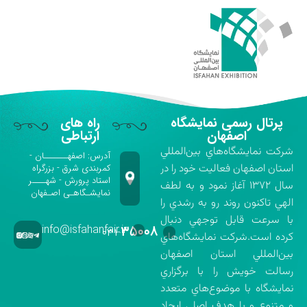
پرتال رسمی نمایشگاه
راه های
اصفهان
ارتباطی
شركت نمايشگاه‌هاي بين‌المللي
آدرس: اصفهـــــــان -
استان اصفهان فعاليت خود را در
کمربندی شرق - بزرگراه
استاد پرورش - شهــــر
سال ۱۳۷۲ آغاز نمود و به لطف
نمایشـگاهـی اصـفهان
الهي تاكنون روند رو به رشدي را
با سرعت قابل توجهي دنبال
info@isfahanfair.ir
۳۵۰۰۸
۰۳۱-
كرده است.شركت نمايشگاه‌هاي
بين‌المللي استان اصفهان
رسالت خويش را با برگزاري
نمايشگاه با موضوع‌هاي متعدد
و متنوع و با هدف اصلي ايجاد