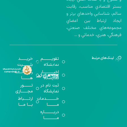
بستر اقتصادي مناسب، رقابت
سالم، شناسايي واحدهاي برتر و
ايجاد ارتباط بين اعضاي
مجموعه‌هاي مختلف صنعتي،
فرهنگي، هنري، خدماتي و …
تقویــــــــــم
خریـــــــد
گواهینامه‌های
نمایشگاه
بلـــــــــیت
اخذ شده
اخبــــــــــــار
رســـــانــــــه
نمایشگاه
هـــــــــا
ثبت نام در
تـــــــــور
نمایشگاه
مجـــــــازی
خـــــــــــدمات
ارتــــــباط
مــــــــــا
بــــا مــــا
دربـــــــــــاره
مــــــــــــــا