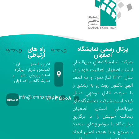
پرتال رسمی نمایشگاه
راه های
اصفهان
ارتباطی
شركت نمايشگاه‌هاي بين‌المللي
آدرس: اصفهـــــــان -
استان اصفهان فعاليت خود را در
کمربندی شرق - بزرگراه
استاد پرورش - شهــــر
سال ۱۳۷۲ آغاز نمود و به لطف
نمایشـگاهـی اصـفهان
الهي تاكنون روند رو به رشدي را
با سرعت قابل توجهي دنبال
info@isfahanfair.ir
۳۵۰۰۸
۰۳۱-
كرده است.شركت نمايشگاه‌هاي
بين‌المللي استان اصفهان
رسالت خويش را با برگزاري
نمايشگاه با موضوع‌هاي متعدد
و متنوع و با هدف اصلي ايجاد