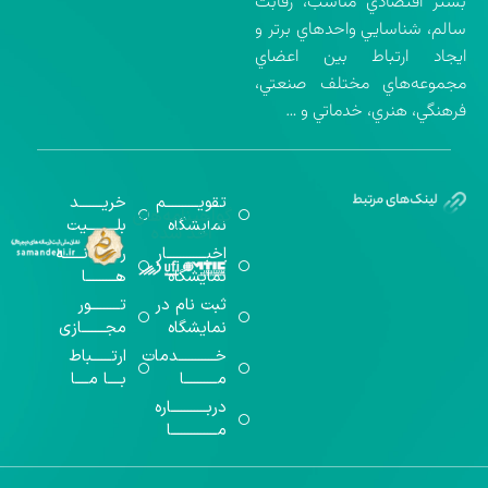
بستر اقتصادي مناسب، رقابت
سالم، شناسايي واحدهاي برتر و
ايجاد ارتباط بين اعضاي
مجموعه‌هاي مختلف صنعتي،
فرهنگي، هنري، خدماتي و …
تقویــــــــــم
خریـــــــد
گواهینامه‌های
نمایشگاه
بلـــــــــیت
اخذ شده
اخبــــــــــــار
رســـــانــــــه
نمایشگاه
هـــــــــا
ثبت نام در
تـــــــــور
نمایشگاه
مجـــــــازی
خـــــــــــدمات
ارتــــــباط
مــــــــــا
بــــا مــــا
دربـــــــــــاره
مــــــــــــــا