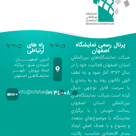
پرتال رسمی نمایشگاه
راه های
اصفهان
ارتباطی
شركت نمايشگاه‌هاي بين‌المللي
آدرس: اصفهـــــــان -
استان اصفهان فعاليت خود را در
کمربندی شرق - بزرگراه
استاد پرورش - شهــــر
سال ۱۳۷۲ آغاز نمود و به لطف
نمایشـگاهـی اصـفهان
الهي تاكنون روند رو به رشدي را
با سرعت قابل توجهي دنبال
info@isfahanfair.ir
۳۵۰۰۸
۰۳۱-
كرده است.شركت نمايشگاه‌هاي
بين‌المللي استان اصفهان
رسالت خويش را با برگزاري
نمايشگاه با موضوع‌هاي متعدد
و متنوع و با هدف اصلي ايجاد
بستر اقتصادي مناسب، رقابت