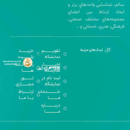
سالم، شناسايي واحدهاي برتر و
ايجاد ارتباط بين اعضاي
مجموعه‌هاي مختلف صنعتي،
فرهنگي، هنري، خدماتي و …
تقویــــــــــم
خریـــــــد
گواهینامه‌های
نمایشگاه
بلـــــــــیت
اخذ شده
اخبــــــــــــار
رســـــانــــــه
نمایشگاه
هـــــــــا
ثبت نام در
تـــــــــور
نمایشگاه
مجـــــــازی
خـــــــــــدمات
ارتــــــباط
مــــــــــا
بــــا مــــا
دربـــــــــــاره
مــــــــــــــا