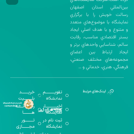
بين‌المللي استان اصفهان
رسالت خويش را با برگزاري
نمايشگاه با موضوع‌هاي متعدد
و متنوع و با هدف اصلي ايجاد
بستر اقتصادي مناسب، رقابت
سالم، شناسايي واحدهاي برتر و
ايجاد ارتباط بين اعضاي
مجموعه‌هاي مختلف صنعتي،
فرهنگي، هنري، خدماتي و …
تقویــــــــــم
خریـــــــد
گواهینامه‌های
نمایشگاه
بلـــــــــیت
اخذ شده
اخبــــــــــــار
رســـــانــــــه
نمایشگاه
هـــــــــا
ثبت نام در
تـــــــــور
نمایشگاه
مجـــــــازی