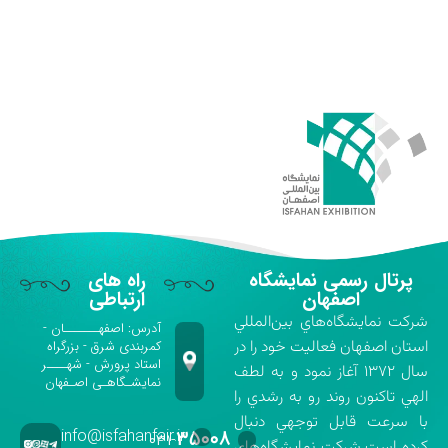
پرتال رسمی نمایشگاه
راه های
اصفهان
ارتباطی
شركت نمايشگاه‌هاي بين‌المللي
آدرس: اصفهـــــــان -
استان اصفهان فعاليت خود را در
کمربندی شرق - بزرگراه
استاد پرورش - شهــــر
سال ۱۳۷۲ آغاز نمود و به لطف
نمایشـگاهـی اصـفهان
الهي تاكنون روند رو به رشدي را
با سرعت قابل توجهي دنبال
info@isfahanfair.ir
۳۵۰۰۸
۰۳۱-
كرده است.شركت نمايشگاه‌هاي