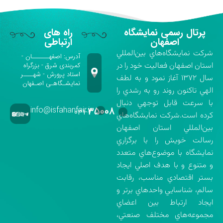
پرتال رسمی نمایشگاه
راه های
اصفهان
ارتباطی
شركت نمايشگاه‌هاي بين‌المللي
آدرس: اصفهـــــــان -
استان اصفهان فعاليت خود را در
کمربندی شرق - بزرگراه
استاد پرورش - شهــــر
سال ۱۳۷۲ آغاز نمود و به لطف
نمایشـگاهـی اصـفهان
الهي تاكنون روند رو به رشدي را
با سرعت قابل توجهي دنبال
info@isfahanfair.ir
۳۵۰۰۸
۰۳۱-
كرده است.شركت نمايشگاه‌هاي
بين‌المللي استان اصفهان
رسالت خويش را با برگزاري
نمايشگاه با موضوع‌هاي متعدد
و متنوع و با هدف اصلي ايجاد
بستر اقتصادي مناسب، رقابت
سالم، شناسايي واحدهاي برتر و
ايجاد ارتباط بين اعضاي
مجموعه‌هاي مختلف صنعتي،