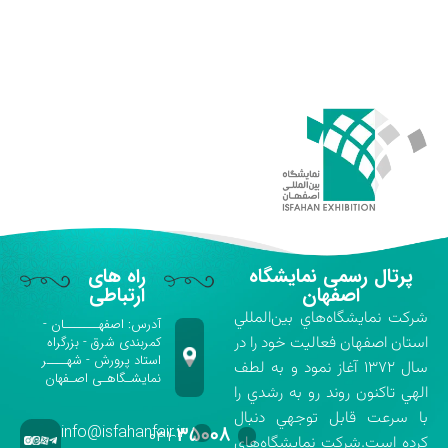
پرتال رسمی نمایشگاه
راه های
اصفهان
ارتباطی
شركت نمايشگاه‌هاي بين‌المللي
آدرس: اصفهـــــــان -
استان اصفهان فعاليت خود را در
کمربندی شرق - بزرگراه
استاد پرورش - شهــــر
سال ۱۳۷۲ آغاز نمود و به لطف
نمایشـگاهـی اصـفهان
الهي تاكنون روند رو به رشدي را
با سرعت قابل توجهي دنبال
info@isfahanfair.ir
۳۵۰۰۸
۰۳۱-
كرده است.شركت نمايشگاه‌هاي