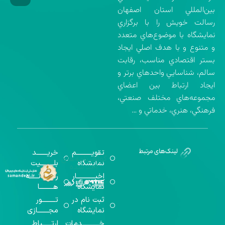
بين‌المللي استان اصفهان
رسالت خويش را با برگزاري
نمايشگاه با موضوع‌هاي متعدد
و متنوع و با هدف اصلي ايجاد
بستر اقتصادي مناسب، رقابت
سالم، شناسايي واحدهاي برتر و
ايجاد ارتباط بين اعضاي
مجموعه‌هاي مختلف صنعتي،
فرهنگي، هنري، خدماتي و …
تقویــــــــــم
خریـــــــد
گواهینامه‌های
نمایشگاه
بلـــــــــیت
اخذ شده
اخبــــــــــــار
رســـــانــــــه
نمایشگاه
هـــــــــا
ثبت نام در
تـــــــــور
نمایشگاه
مجـــــــازی
خـــــــــــدمات
ارتــــــباط