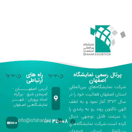
پرتال رسمی نمایشگاه
راه های
اصفهان
ارتباطی
شركت نمايشگاه‌هاي بين‌المللي
آدرس: اصفهـــــــان -
استان اصفهان فعاليت خود را در
کمربندی شرق - بزرگراه
استاد پرورش - شهــــر
سال ۱۳۷۲ آغاز نمود و به لطف
نمایشـگاهـی اصـفهان
الهي تاكنون روند رو به رشدي را
با سرعت قابل توجهي دنبال
info@isfahanfair.ir
۳۵۰۰۸
۰۳۱-
كرده است.شركت نمايشگاه‌هاي
بين‌المللي استان اصفهان