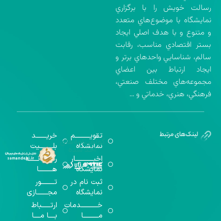
رسالت خويش را با برگزاري
نمايشگاه با موضوع‌هاي متعدد
و متنوع و با هدف اصلي ايجاد
بستر اقتصادي مناسب، رقابت
سالم، شناسايي واحدهاي برتر و
ايجاد ارتباط بين اعضاي
مجموعه‌هاي مختلف صنعتي،
فرهنگي، هنري، خدماتي و …
تقویــــــــــم
خریـــــــد
گواهینامه‌های
نمایشگاه
بلـــــــــیت
اخذ شده
اخبــــــــــــار
رســـــانــــــه
نمایشگاه
هـــــــــا
ثبت نام در
تـــــــــور
نمایشگاه
مجـــــــازی
خـــــــــــدمات
ارتــــــباط
مــــــــــا
بــــا مــــا