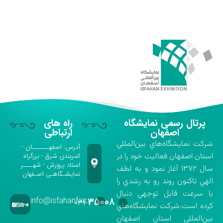
پرتال رسمی نمایشگاه
راه های
اصفهان
ارتباطی
شركت نمايشگاه‌هاي بين‌المللي
آدرس: اصفهـــــــان -
استان اصفهان فعاليت خود را در
کمربندی شرق - بزرگراه
استاد پرورش - شهــــر
سال ۱۳۷۲ آغاز نمود و به لطف
نمایشـگاهـی اصـفهان
الهي تاكنون روند رو به رشدي را
با سرعت قابل توجهي دنبال
info@isfahanfair.ir
۳۵۰۰۸
۰۳۱-
كرده است.شركت نمايشگاه‌هاي
بين‌المللي استان اصفهان