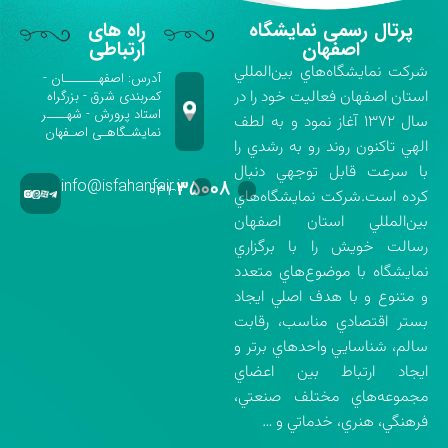
پرتال رسمی نمایشگاه
راه های
اصفهان
ارتباطی
شركت نمايشگاه‌هاي بين‌المللي
آدرس: اصفهـــــــان -
استان اصفهان فعاليت خود را در
کمربندی شرق - بزرگراه
استاد پرورش - شهــــر
سال ۱۳۷۲ آغاز نمود و به لطف
نمایشـگاهـی اصـفهان
الهي تاكنون روند رو به رشدي را
با سرعت قابل توجهي دنبال
info@isfahanfair.ir
۳۵۰۰۸
۰۳۱-
كرده است.شركت نمايشگاه‌هاي
بين‌المللي استان اصفهان
رسالت خويش را با برگزاري
نمايشگاه با موضوع‌هاي متعدد
و متنوع و با هدف اصلي ايجاد
بستر اقتصادي مناسب، رقابت
سالم، شناسايي واحدهاي برتر و
ايجاد ارتباط بين اعضاي
مجموعه‌هاي مختلف صنعتي،
فرهنگي، هنري، خدماتي و …