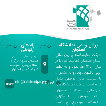
پرتال رسمی نمایشگاه
راه های
اصفهان
ارتباطی
شركت نمايشگاه‌هاي بين‌المللي
آدرس: اصفهـــــــان -
استان اصفهان فعاليت خود را در
کمربندی شرق - بزرگراه
استاد پرورش - شهــــر
سال ۱۳۷۲ آغاز نمود و به لطف
نمایشـگاهـی اصـفهان
الهي تاكنون روند رو به رشدي را
با سرعت قابل توجهي دنبال
info@isfahanfair.ir
۳۵۰۰۸
۰۳۱-
كرده است.شركت نمايشگاه‌هاي
بين‌المللي استان اصفهان
رسالت خويش را با برگزاري
نمايشگاه با موضوع‌هاي متعدد