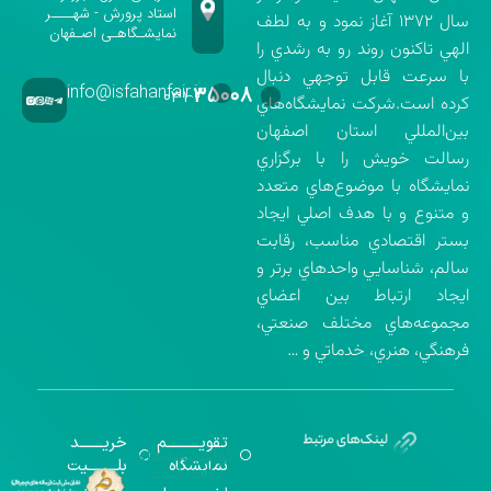
استاد پرورش - شهــــر
سال ۱۳۷۲ آغاز نمود و به لطف
نمایشـگاهـی اصـفهان
الهي تاكنون روند رو به رشدي را
با سرعت قابل توجهي دنبال
info@isfahanfair.ir
۳۵۰۰۸
۰۳۱-
كرده است.شركت نمايشگاه‌هاي
بين‌المللي استان اصفهان
رسالت خويش را با برگزاري
نمايشگاه با موضوع‌هاي متعدد
و متنوع و با هدف اصلي ايجاد
بستر اقتصادي مناسب، رقابت
سالم، شناسايي واحدهاي برتر و
ايجاد ارتباط بين اعضاي
مجموعه‌هاي مختلف صنعتي،
فرهنگي، هنري، خدماتي و …
تقویــــــــــم
خریـــــــد
گواهینامه‌های
نمایشگاه
بلـــــــــیت
اخذ شده