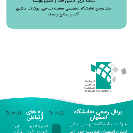
ریخته گری، ماشین آلات و صنایع وابسته
هفدهمین نمایشگاه تخصصی صنعت نساجی، پوشاک، ماشین
آلات و صنایع وابسته
پرتال رسمی نمایشگاه
راه های
اصفهان
ارتباطی
شركت نمايشگاه‌هاي بين‌المللي
آدرس: اصفهـــــــان -
استان اصفهان فعاليت خود را در
کمربندی شرق - بزرگراه