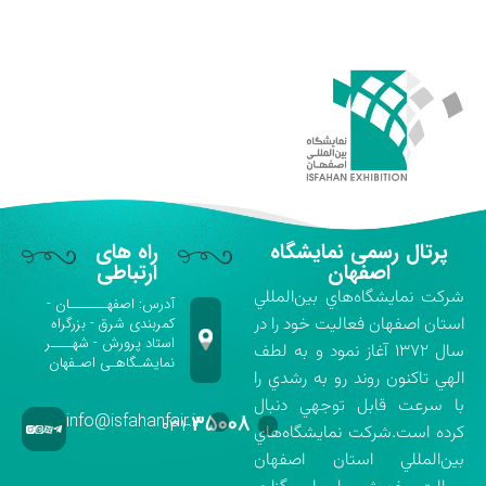
پرتال رسمی نمایشگاه
راه های
اصفهان
ارتباطی
شركت نمايشگاه‌هاي بين‌المللي
آدرس: اصفهـــــــان -
استان اصفهان فعاليت خود را در
کمربندی شرق - بزرگراه
استاد پرورش - شهــــر
سال ۱۳۷۲ آغاز نمود و به لطف
نمایشـگاهـی اصـفهان
الهي تاكنون روند رو به رشدي را
با سرعت قابل توجهي دنبال
info@isfahanfair.ir
۳۵۰۰۸
۰۳۱-
كرده است.شركت نمايشگاه‌هاي
بين‌المللي استان اصفهان