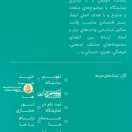
رسالت خويش را با برگزاري
نمايشگاه با موضوع‌هاي متعدد
و متنوع و با هدف اصلي ايجاد
بستر اقتصادي مناسب، رقابت
سالم، شناسايي واحدهاي برتر و
ايجاد ارتباط بين اعضاي
مجموعه‌هاي مختلف صنعتي،
فرهنگي، هنري، خدماتي و …
تقویــــــــــم
خریـــــــد
گواهینامه‌های
نمایشگاه
بلـــــــــیت
اخذ شده
اخبــــــــــــار
رســـــانــــــه
نمایشگاه
هـــــــــا
ثبت نام در
تـــــــــور
نمایشگاه
مجـــــــازی
خـــــــــــدمات
ارتــــــباط
مــــــــــا
بــــا مــــا