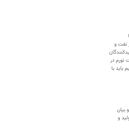
 نفت و
یدکنندگان
 تورم در
باید با
 بیان
ید و