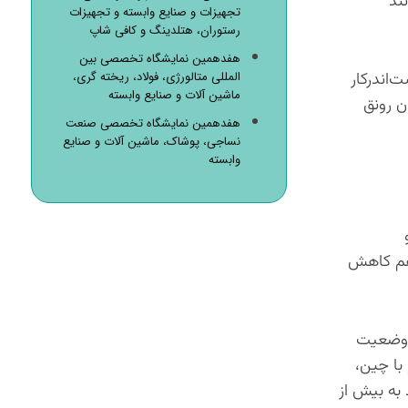
ند
تجهیزات و صنایع وابسته و تجهیزات
رستوران، هتلدینگ و کافی شاپ
هفدهمین نمایشگاه تخصصی بین
اندرکار
المللی متالورژی، فولاد، ریخته گری،
ماشین آلات و صنایع وابسته
ن رونق
هفدهمین نمایشگاه تخصصی صنعت
نساجی، پوشاک، ماشین آلات و صنایع
وابسته
ل و
زهم کاهش
 وضعیت
لاف کم با چین،
 به بیش از