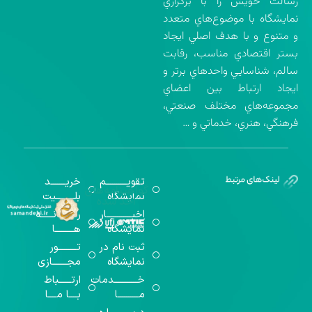
رسالت خويش را با برگزاري
نمايشگاه با موضوع‌هاي متعدد
و متنوع و با هدف اصلي ايجاد
بستر اقتصادي مناسب، رقابت
سالم، شناسايي واحدهاي برتر و
ايجاد ارتباط بين اعضاي
مجموعه‌هاي مختلف صنعتي،
فرهنگي، هنري، خدماتي و …
تقویــــــــــم
خریـــــــد
گواهینامه‌های
نمایشگاه
بلـــــــــیت
اخذ شده
اخبــــــــــــار
رســـــانــــــه
نمایشگاه
هـــــــــا
ثبت نام در
تـــــــــور
نمایشگاه
مجـــــــازی
خـــــــــــدمات
ارتــــــباط
مــــــــــا
بــــا مــــا