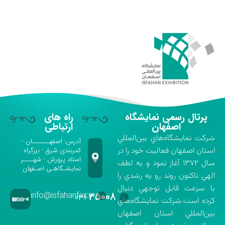
پرتال رسمی نمایشگاه
راه های
اصفهان
ارتباطی
شركت نمايشگاه‌هاي بين‌المللي
آدرس: اصفهـــــــان -
استان اصفهان فعاليت خود را در
کمربندی شرق - بزرگراه
استاد پرورش - شهــــر
سال ۱۳۷۲ آغاز نمود و به لطف
نمایشـگاهـی اصـفهان
الهي تاكنون روند رو به رشدي را
با سرعت قابل توجهي دنبال
info@isfahanfair.ir
۳۵۰۰۸
۰۳۱-
كرده است.شركت نمايشگاه‌هاي
بين‌المللي استان اصفهان