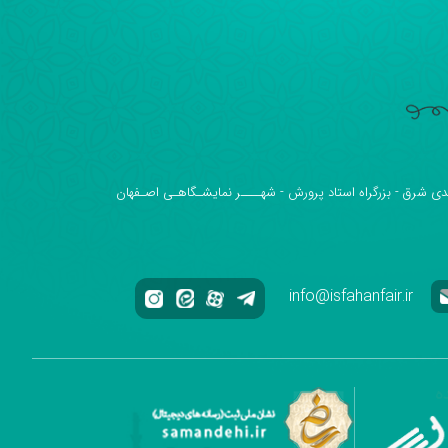
دی شرق - بزرگراه استاد پرورش - شهــــر نمایشـگاهـی اصـفهان
info@isfahanfair.ir
ه