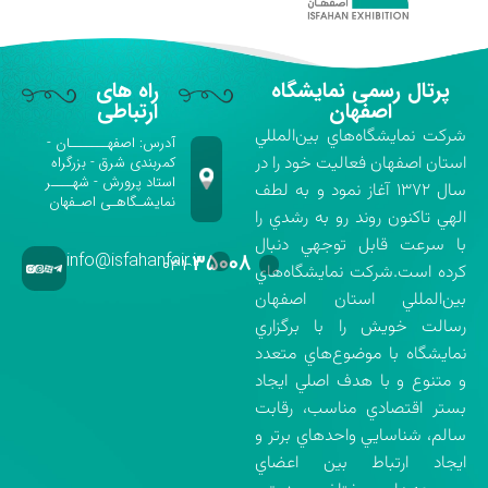
پرتال رسمی نمایشگاه
راه های
اصفهان
ارتباطی
شركت نمايشگاه‌هاي بين‌المللي
آدرس: اصفهـــــــان -
استان اصفهان فعاليت خود را در
کمربندی شرق - بزرگراه
استاد پرورش - شهــــر
سال ۱۳۷۲ آغاز نمود و به لطف
نمایشـگاهـی اصـفهان
الهي تاكنون روند رو به رشدي را
با سرعت قابل توجهي دنبال
info@isfahanfair.ir
۳۵۰۰۸
۰۳۱-
كرده است.شركت نمايشگاه‌هاي
بين‌المللي استان اصفهان
رسالت خويش را با برگزاري
نمايشگاه با موضوع‌هاي متعدد
و متنوع و با هدف اصلي ايجاد
بستر اقتصادي مناسب، رقابت
سالم، شناسايي واحدهاي برتر و
ايجاد ارتباط بين اعضاي