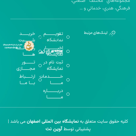
مجموعه‌هاي مختلف صنعتي،
فرهنگي، هنري، خدماتي و …
تقویــــــــــم
خریـــــــد
گواهینامه‌های
نمایشگاه
بلـــــــــیت
اخذ شده
اخبــــــــــــار
رســـــانــــــه
نمایشگاه
هـــــــــا
ثبت نام در
تـــــــــور
نمایشگاه
مجـــــــازی
خـــــــــــدمات
ارتــــــباط
مــــــــــا
بــــا مــــا
دربـــــــــــاره
مــــــــــــــا
کلیه حقوق سایت متعلق به
نمایشگاه بین المللی اصفهان
می باشد |
آوین نت
پشتیبانی توسط