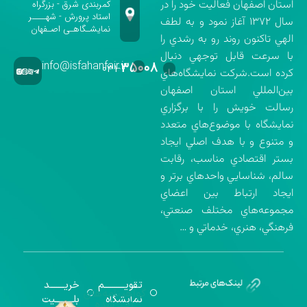
استان اصفهان فعاليت خود را در
کمربندی شرق - بزرگراه
استاد پرورش - شهــــر
سال ۱۳۷۲ آغاز نمود و به لطف
نمایشـگاهـی اصـفهان
الهي تاكنون روند رو به رشدي را
با سرعت قابل توجهي دنبال
info@isfahanfair.ir
۳۵۰۰۸
۰۳۱-
كرده است.شركت نمايشگاه‌هاي
بين‌المللي استان اصفهان
رسالت خويش را با برگزاري
نمايشگاه با موضوع‌هاي متعدد
و متنوع و با هدف اصلي ايجاد
بستر اقتصادي مناسب، رقابت
سالم، شناسايي واحدهاي برتر و
ايجاد ارتباط بين اعضاي
مجموعه‌هاي مختلف صنعتي،
فرهنگي، هنري، خدماتي و …
تقویــــــــــم
خریـــــــد
گواهینامه‌های
نمایشگاه
بلـــــــــیت
اخذ شده