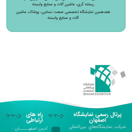
ریخته گری، ماشین آلات و صنایع وابسته
هفدهمین نمایشگاه تخصصی صنعت نساجی، پوشاک، ماشین
آلات و صنایع وابسته
پرتال رسمی نمایشگاه
راه های
اصفهان
ارتباطی
شركت نمايشگاه‌هاي بين‌المللي
آدرس: اصفهـــــــان -