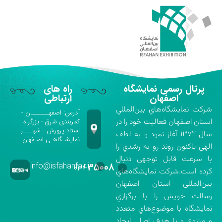
پرتال رسمی نمایشگاه
راه های
اصفهان
ارتباطی
شركت نمايشگاه‌هاي بين‌المللي
آدرس: اصفهـــــــان -
استان اصفهان فعاليت خود را در
کمربندی شرق - بزرگراه
استاد پرورش - شهــــر
سال ۱۳۷۲ آغاز نمود و به لطف
نمایشـگاهـی اصـفهان
الهي تاكنون روند رو به رشدي را
با سرعت قابل توجهي دنبال
info@isfahanfair.ir
۳۵۰۰۸
۰۳۱-
كرده است.شركت نمايشگاه‌هاي
بين‌المللي استان اصفهان
رسالت خويش را با برگزاري
نمايشگاه با موضوع‌هاي متعدد
و متنوع و با هدف اصلي ايجاد