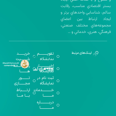
بستر اقتصادي مناسب، رقابت
سالم، شناسايي واحدهاي برتر و
ايجاد ارتباط بين اعضاي
مجموعه‌هاي مختلف صنعتي،
فرهنگي، هنري، خدماتي و …
تقویــــــــــم
خریـــــــد
گواهینامه‌های
نمایشگاه
بلـــــــــیت
اخذ شده
اخبــــــــــــار
رســـــانــــــه
نمایشگاه
هـــــــــا
ثبت نام در
تـــــــــور
نمایشگاه
مجـــــــازی
خـــــــــــدمات
ارتــــــباط
مــــــــــا
بــــا مــــا
دربـــــــــــاره
مــــــــــــــا