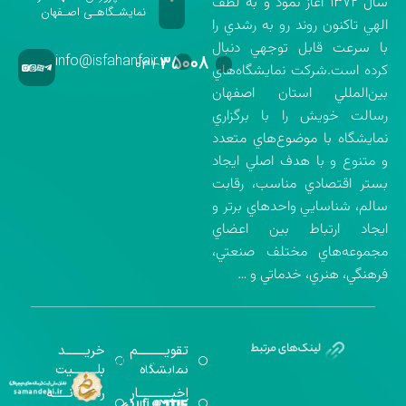
سال ۱۳۷۲ آغاز نمود و به لطف
نمایشـگاهـی اصـفهان
الهي تاكنون روند رو به رشدي را
با سرعت قابل توجهي دنبال
info@isfahanfair.ir
۳۵۰۰۸
۰۳۱-
كرده است.شركت نمايشگاه‌هاي
بين‌المللي استان اصفهان
رسالت خويش را با برگزاري
نمايشگاه با موضوع‌هاي متعدد
و متنوع و با هدف اصلي ايجاد
بستر اقتصادي مناسب، رقابت
سالم، شناسايي واحدهاي برتر و
ايجاد ارتباط بين اعضاي
مجموعه‌هاي مختلف صنعتي،
فرهنگي، هنري، خدماتي و …
تقویــــــــــم
خریـــــــد
گواهینامه‌های
نمایشگاه
بلـــــــــیت
اخذ شده
اخبــــــــــــار
رســـــانــــــه