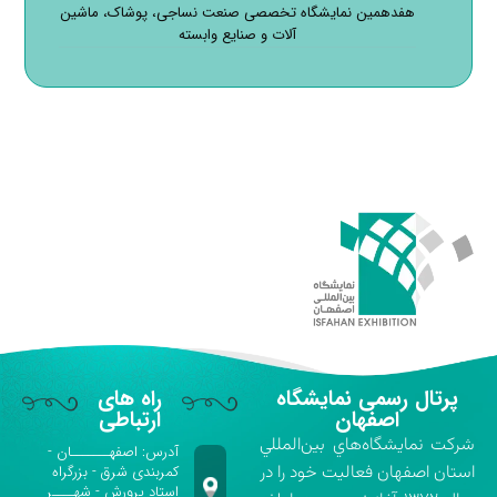
هفدهمین نمایشگاه تخصصی صنعت نساجی، پوشاک، ماشین
آلات و صنایع وابسته
پرتال رسمی نمایشگاه
راه های
اصفهان
ارتباطی
شركت نمايشگاه‌هاي بين‌المللي
آدرس: اصفهـــــــان -
استان اصفهان فعاليت خود را در
کمربندی شرق - بزرگراه
استاد پرورش - شهــــر