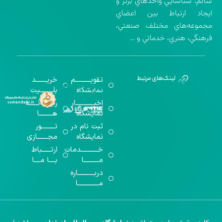
سالم، شناسايي واحدهاي برتر و
ايجاد ارتباط بين اعضاي
مجموعه‌هاي مختلف صنعتي،
فرهنگي، هنري، خدماتي و …
تقویــــــــــم
خریـــــــد
گواهینامه‌های
نمایشگاه
بلـــــــــیت
اخذ شده
اخبــــــــــــار
رســـــانــــــه
نمایشگاه
هـــــــــا
ثبت نام در
تـــــــــور
نمایشگاه
مجـــــــازی
خـــــــــــدمات
ارتــــــباط
مــــــــــا
بــــا مــــا
دربـــــــــــاره
مــــــــــــــا