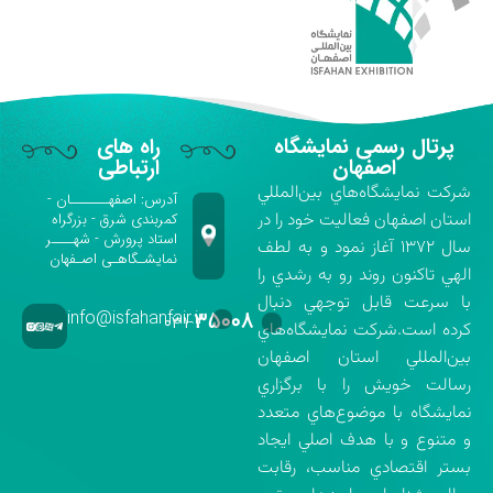
پرتال رسمی نمایشگاه
راه های
اصفهان
ارتباطی
شركت نمايشگاه‌هاي بين‌المللي
آدرس: اصفهـــــــان -
استان اصفهان فعاليت خود را در
کمربندی شرق - بزرگراه
استاد پرورش - شهــــر
سال ۱۳۷۲ آغاز نمود و به لطف
نمایشـگاهـی اصـفهان
الهي تاكنون روند رو به رشدي را
با سرعت قابل توجهي دنبال
info@isfahanfair.ir
۳۵۰۰۸
۰۳۱-
كرده است.شركت نمايشگاه‌هاي
بين‌المللي استان اصفهان
رسالت خويش را با برگزاري
نمايشگاه با موضوع‌هاي متعدد
و متنوع و با هدف اصلي ايجاد
بستر اقتصادي مناسب، رقابت