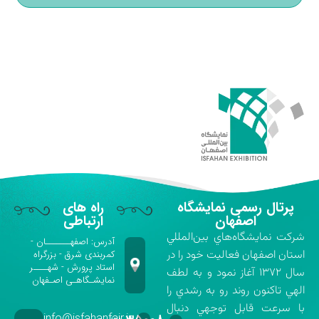
پرتال رسمی نمایشگاه
راه های
اصفهان
ارتباطی
شركت نمايشگاه‌هاي بين‌المللي
آدرس: اصفهـــــــان -
استان اصفهان فعاليت خود را در
کمربندی شرق - بزرگراه
استاد پرورش - شهــــر
سال ۱۳۷۲ آغاز نمود و به لطف
نمایشـگاهـی اصـفهان
الهي تاكنون روند رو به رشدي را
با سرعت قابل توجهي دنبال
info@isfahanfair.ir