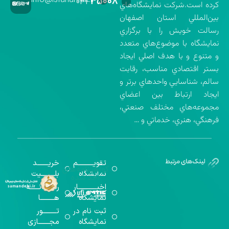
۳۵۰۰۸
۰۳۱-
كرده است.شركت نمايشگاه‌هاي
بين‌المللي استان اصفهان
رسالت خويش را با برگزاري
نمايشگاه با موضوع‌هاي متعدد
و متنوع و با هدف اصلي ايجاد
بستر اقتصادي مناسب، رقابت
سالم، شناسايي واحدهاي برتر و
ايجاد ارتباط بين اعضاي
مجموعه‌هاي مختلف صنعتي،
فرهنگي، هنري، خدماتي و …
تقویــــــــــم
خریـــــــد
گواهینامه‌های
نمایشگاه
بلـــــــــیت
اخذ شده
اخبــــــــــــار
رســـــانــــــه
نمایشگاه
هـــــــــا
ثبت نام در
تـــــــــور
نمایشگاه
مجـــــــازی