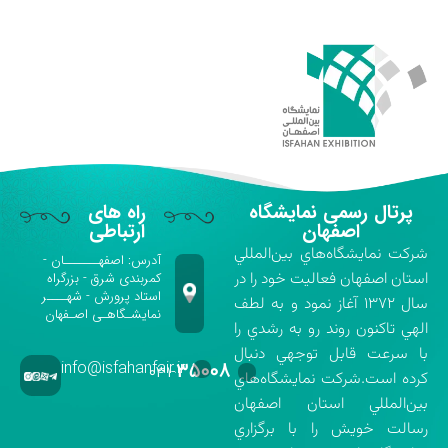
پرتال رسمی نمایشگاه
راه های
اصفهان
ارتباطی
شركت نمايشگاه‌هاي بين‌المللي
آدرس: اصفهـــــــان -
استان اصفهان فعاليت خود را در
کمربندی شرق - بزرگراه
استاد پرورش - شهــــر
سال ۱۳۷۲ آغاز نمود و به لطف
نمایشـگاهـی اصـفهان
الهي تاكنون روند رو به رشدي را
با سرعت قابل توجهي دنبال
info@isfahanfair.ir
۳۵۰۰۸
۰۳۱-
كرده است.شركت نمايشگاه‌هاي
بين‌المللي استان اصفهان
رسالت خويش را با برگزاري