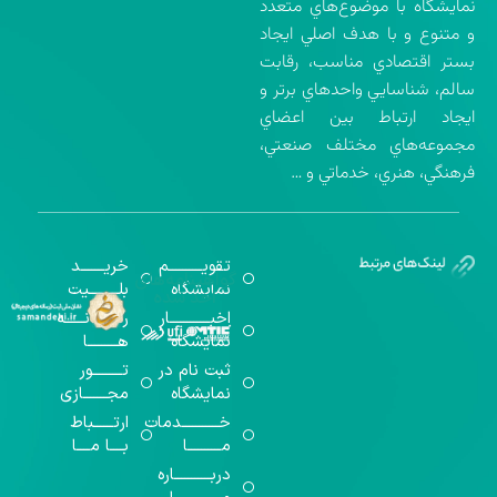
نمايشگاه با موضوع‌هاي متعدد
و متنوع و با هدف اصلي ايجاد
بستر اقتصادي مناسب، رقابت
سالم، شناسايي واحدهاي برتر و
ايجاد ارتباط بين اعضاي
مجموعه‌هاي مختلف صنعتي،
فرهنگي، هنري، خدماتي و …
تقویــــــــــم
خریـــــــد
گواهینامه‌های
نمایشگاه
بلـــــــــیت
اخذ شده
اخبــــــــــــار
رســـــانــــــه
نمایشگاه
هـــــــــا
ثبت نام در
تـــــــــور
نمایشگاه
مجـــــــازی
خـــــــــــدمات
ارتــــــباط
مــــــــــا
بــــا مــــا
دربـــــــــــاره