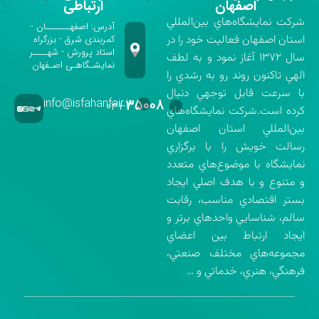
اصفهان
ارتباطی
شركت نمايشگاه‌هاي بين‌المللي
آدرس: اصفهـــــــان -
استان اصفهان فعاليت خود را در
کمربندی شرق - بزرگراه
استاد پرورش - شهــــر
سال ۱۳۷۲ آغاز نمود و به لطف
نمایشـگاهـی اصـفهان
الهي تاكنون روند رو به رشدي را
با سرعت قابل توجهي دنبال
info@isfahanfair.ir
۳۵۰۰۸
۰۳۱-
كرده است.شركت نمايشگاه‌هاي
بين‌المللي استان اصفهان
رسالت خويش را با برگزاري
نمايشگاه با موضوع‌هاي متعدد
و متنوع و با هدف اصلي ايجاد
بستر اقتصادي مناسب، رقابت
سالم، شناسايي واحدهاي برتر و
ايجاد ارتباط بين اعضاي
مجموعه‌هاي مختلف صنعتي،
فرهنگي، هنري، خدماتي و …