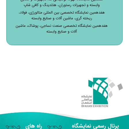
وابسته و تجهیزات رستوران، هتلدینگ و کافی شاپ
هفدهمین نمایشگاه تخصصی بین المللی متالورژی، فولاد،
ریخته گری، ماشین آلات و صنایع وابسته
هفدهمین نمایشگاه تخصصی صنعت نساجی، پوشاک، ماشین
آلات و صنایع وابسته
پرتال رسمی نمایشگاه
راه های