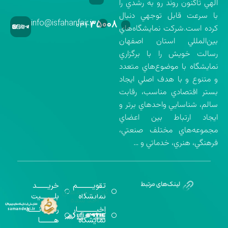
الهي تاكنون روند رو به رشدي را
با سرعت قابل توجهي دنبال
info@isfahanfair.ir
۳۵۰۰۸
۰۳۱-
كرده است.شركت نمايشگاه‌هاي
بين‌المللي استان اصفهان
رسالت خويش را با برگزاري
نمايشگاه با موضوع‌هاي متعدد
و متنوع و با هدف اصلي ايجاد
بستر اقتصادي مناسب، رقابت
سالم، شناسايي واحدهاي برتر و
ايجاد ارتباط بين اعضاي
مجموعه‌هاي مختلف صنعتي،
فرهنگي، هنري، خدماتي و …
تقویــــــــــم
خریـــــــد
گواهینامه‌های
نمایشگاه
بلـــــــــیت
اخذ شده
اخبــــــــــــار
رســـــانــــــه
نمایشگاه
هـــــــــا