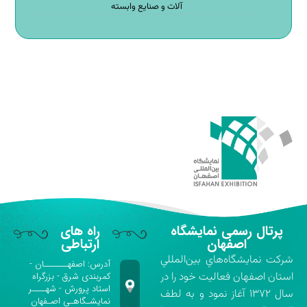
آلات و صنایع وابسته
پرتال رسمی نمایشگاه
راه های
اصفهان
ارتباطی
شركت نمايشگاه‌هاي بين‌المللي
آدرس: اصفهـــــــان -
استان اصفهان فعاليت خود را در
کمربندی شرق - بزرگراه
استاد پرورش - شهــــر
سال ۱۳۷۲ آغاز نمود و به لطف
نمایشـگاهـی اصـفهان