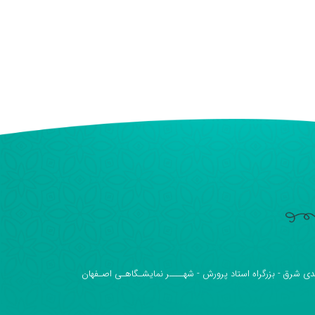
دی شرق - بزرگراه استاد پرورش - شهــــر نمایشـگاهـی اصـفهان