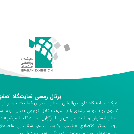
پرتال رسمی نمایشگاه اصفه
تاكنون روند رو به رشدي را با سرعت قابل توجهي دنبال كرده اس
استان اصفهان رسالت خويش را با برگزاري نمايشگاه با موضوع‌ه
ايجاد بستر اقتصادي مناسب، رقابت سالم، شناسايي واحدهاي 
مجموعه‌هاي مختلف صنعتي، فرهنگي، هنري، خدماتي و …